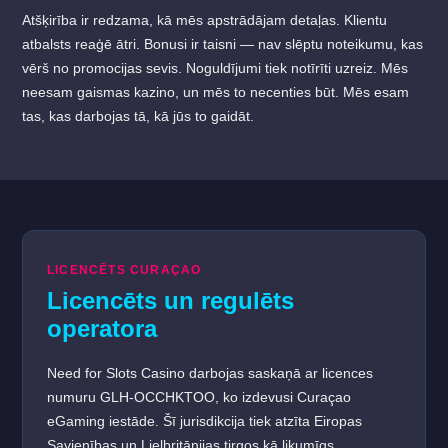
Atšķirība ir redzama, kā mēs apstrādājam detaļas. Klientu
atbalsts reaģē ātri. Bonusi ir taisni — nav slēptu noteikumu, kas
vērš no promocijas sevis. Noguldījumi tiek notīrīti uzreiz. Mēs
neesam gaismas kazino, un mēs to necenties būt. Mēs esam
tas, kas darbojas tā, kā jūs to gaidāt.
LICENCĒTS CURAÇAO
Licencēts un regulēts
operatora
Need for Slots Casino darbojas saskaņā ar licences
numuru GLH-OCCHKTOO, ko izdevusi Curaçao
eGaming iestāde. Šī jurisdikcija tiek atzīta Eiropas
Savienības un Lielbritānijas tirgos kā likumīgs