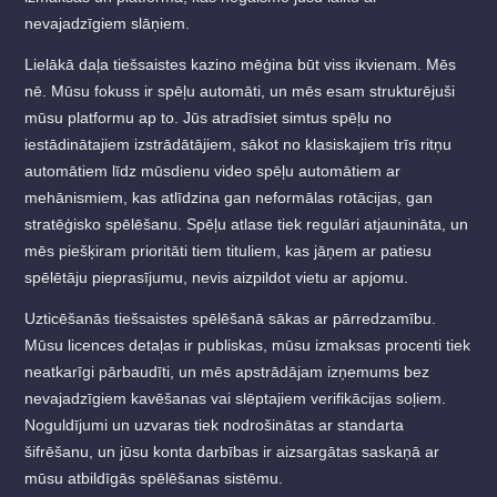
nevajadzīgiem slāņiem.
Lielākā daļa tiešsaistes kazino mēģina būt viss ikvienam. Mēs
nē. Mūsu fokuss ir spēļu automāti, un mēs esam strukturējuši
mūsu platformu ap to. Jūs atradīsiet simtus spēļu no
iestādinātajiem izstrādātājiem, sākot no klasiskajiem trīs ritņu
automātiem līdz mūsdienu video spēļu automātiem ar
mehānismiem, kas atlīdzina gan neformālas rotācijas, gan
stratēģisko spēlēšanu. Spēļu atlase tiek regulāri atjaunināta, un
mēs piešķiram prioritāti tiem tituliem, kas jāņem ar patiesu
spēlētāju pieprasījumu, nevis aizpildot vietu ar apjomu.
Uzticēšanās tiešsaistes spēlēšanā sākas ar pārredzamību.
Mūsu licences detaļas ir publiskas, mūsu izmaksas procenti tiek
neatkarīgi pārbaudīti, un mēs apstrādājam izņemums bez
nevajadzīgiem kavēšanas vai slēptajiem verifikācijas soļiem.
Noguldījumi un uzvaras tiek nodrošinātas ar standarta
šifrēšanu, un jūsu konta darbības ir aizsargātas saskaņā ar
mūsu atbildīgās spēlēšanas sistēmu.