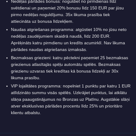
Nedēļas pārlādes bonuss: noguldiet no pirmdienas līdz
svētdienai un paņemiet 20% bonusu līdz 150 EUR par jūsu
pirmo nedēļas noguldījumu. 35x likuma prasība tiek
attiecināta uz bonusa līdzekļiem.
Naudas atgriešanas programma: atgūstiet 10% no jūsu neto
nedēļas zaudējumiem skaidrā naudā, līdz 200 EUR.
Aprēķināts katru pirmdienu un kredīts acumirklī. Nav likuma
pārlādes naudas atgriešanas izmaksās.
Bezmaksas griezieni: katru pēctekni paņemiet 25 bezmaksas
griezienus atlasītajās spēļu automātu spēlēs. Bezmaksas
griezienu uzvaras tiek kredītas kā bonusa līdzekļi ar 30x
likuma prasību.
VIP lojalitātes programma: nopelniet 1 punktu par katru 1 EUR
atlīdzināto summu visās spēlēs. Uzkrājiet punktus, lai atklātu
slāņa paaugstinājumus no Bronzas uz Platīnu. Augstākie slāņi
atver eksklusīvas pārlādes procentu līdz 25% un prioritāro
klientu atbalstu.