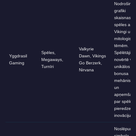
Nodrošina
grafiki
skaisnas
spēles ar
Vikingi un
mitologisk
tēmēm.
Valkyrie
Spēles,
Spēlētāji
Yggdrasil
Dawn, Vikings
Megaways,
novērtē viņ
Gaming
Go Berzerk,
Turnīri
unikālos
Nirvana
bonusa
mehānism
un
apņemšan
par spēlētā
pieredzes
inovāciju.
Noslēpuma
simbola