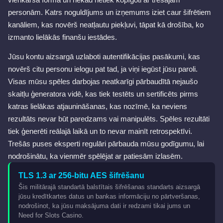
personām. Katrs noguldījums un izņemums iziet caur šifrētiem
kanāliem, kas novērš neatļautu piekļuvi, tāpat kā drošība, ko
izmanto lielākās finanšu iestādes.
Jūsu kontu aizsargā uzlaboti autentifikācijas pasākumi, kas
novērš citu personu ielogu pat tad, ja viņi iegūst jūsu paroli.
Visas mūsu spēles darbojas neatkarīgi pārbaudītā nejaušo
skaitļu ģeneratora vidē, kas tiek testēts un sertificēts pirms
katras lielākas atjaunināšanas, kas nozīmē, ka neviens
rezultāts nevar būt paredzams vai manipulēts. Spēles rezultāti
tiek ģenerēti reālajā laikā un to nevar mainīt retrospektīvi.
Trešās puses eksperti regulāri pārbauda mūsu godīgumu, lai
nodrošinātu, ka vienmēr spēlējat ar patiesām izlasēm.
TLS 1.3 ar 256-bitu AES šifrēšanu
Šis militārajā standartā balstītais šifrēšanas standarts aizsargā
jūsu kredītkartes datus un bankas informāciju no pārtveršanas,
nodrošinot, ka jūsu maksājuma dati ir redzami tikai jums un
Need for Slots Casino.