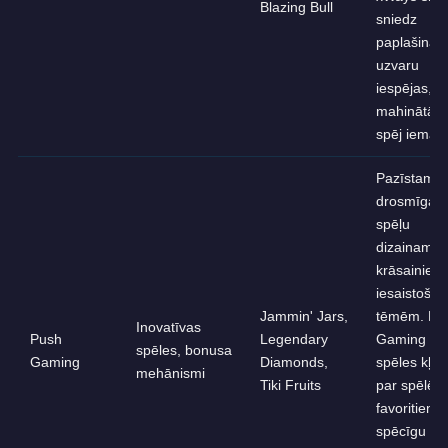
Blazing Bull
sniedz
paplašināt
uzvaru
iespējas, k
mahinātāji
spēj iemāņ
Pazīstams
drosmīgam
spēļu
dizainam u
krāsainiem
iesaistošie
Jammin' Jars,
tēmēm. Pu
Inovatīvas
Push
Legendary
Gaming
spēles, bonusa
Gaming
Diamonds,
spēles kļūs
mehānismi
Tiki Fruits
par spēlētā
favoritiem 
spēcīgu