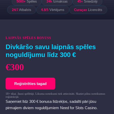
5000+
Spēles
24h
Izmaksas
45+
Sniedzēji
24/7
Atbalsts
4.8/5
Vērtējums
Curaçao
Licencēts
LAIPNĀS SPĒLES BONUSS
Divkāršo savu laipnās spēles
noguldījumu līdz 300 €
€300
Reģistrēties tagad
18+ tikai. Jauni spēlētāji. Likuma noteikumi tiek attiecināti. Skatiet pilnu noteikumus
reģistrācijā.
Saņemiet līdz 300 € bonusa līdzekļos, sadalīti pāri jūsu
pirmajiem diviem noguldījumiem Need for Slots Casino.