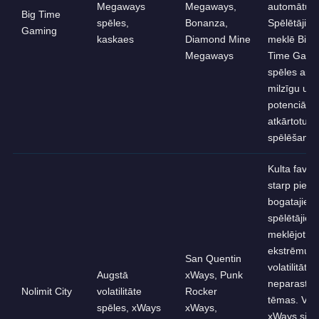
Megaways
Megaways,
automātus.
Big Time
spēles,
Bonanza,
Spēlētāji īp
Gaming
kaskaes
Diamond Mine
meklē Big
Megaways
Time Gami
spēles ar
milzīgu uz
potenciālu 
atkārtotu
spēlēšanu.
Kulta favorī
starp piere
bogatajiem
spēlētājiem
meklējot
ekstrēmu
San Quentin
volatilitāti 
Augstā
xWays, Punk
neparastus
Nolimit City
volatilitāte
Rocker
tēmas. Viņ
spēles, xWays
xWays,
xWays sis