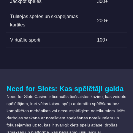
Jackpot spēles
300+
Tūlītējās spēles un skrāpējamās
200+
kartītes
Virtuālie sporti
100+
Need for Slots: Kas spēlētāji gaida
Need for Slots Casino ir licencēts tiešsaistes kazino, kas veidots
spēlētājiem, kuri vēlas taisnu spēļu automātu spēlēšanu bez
komplikētas mehānikas vai necaurspīdīgiem noteikumiem. Mēs
darbojas saskaņā ar noteiktiem spēlēšanas noteikumiem un
fokusējamies uz to, kas ir svarīgi: ciets spēļu atlase, drošas
izmaksas un platforma, kas negaismo jūsu laiku ar