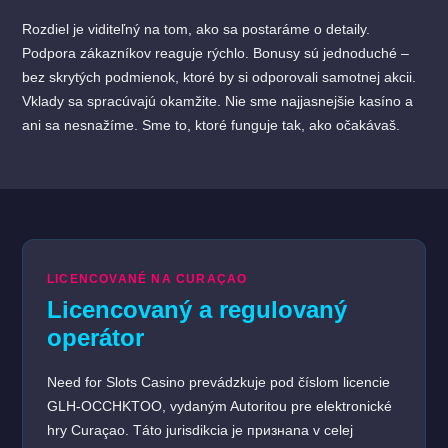
Rozdiel je viditeľný na tom, ako sa postaráme o detaily.
Podpora zákazníkov reaguje rýchlo. Bonusy sú jednoduché –
bez skrytých podmienok, ktoré by si odporovali samotnej akcii.
Vklady sa spracúvajú okamžite. Nie sme najjasnejšie kasíno a
ani sa nesnažíme. Sme to, ktoré funguje tak, ako očakávaš.
LICENCOVANÉ NA CURAÇAO
Licencovaný a regulovaný
operátor
Need for Slots Casino prevádzkuje pod číslom licencie
GLH-OCCHKTOO, vydaným Autoritou pre elektronické
hry Curaçao. Táto jurisdikcia je признanа v celej