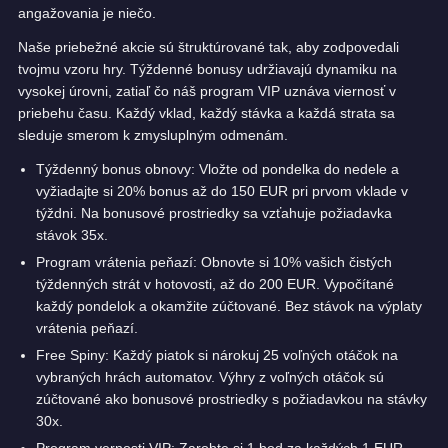
angažovania je niečo.
Naše priebežné akcie sú štruktúrované tak, aby zodpovedali
tvojmu vzoru hry. Týždenné bonusy udržiavajú dynamiku na
vysokej úrovni, zatiaľ čo náš program VIP uznáva viernosť v
priebehu času. Každý vklad, každý stávka a každá strata sa
sleduje smerom k zmysluplným odmenám.
Týždenný bonus obnovy: Vložte od pondelka do nedele a
vyžiadajte si 20% bonus až do 150 EUR pri prvom vklade v
týždni. Na bonusové prostriedky sa vzťahuje požiadavka
stávok 35x.
Program vrátenia peňazí: Obnovte si 10% vašich čistých
týždenných strát v hotovosti, až do 200 EUR. Vypočítané
každý pondelok a okamžite zúčtované. Bez stávok na výplaty
vrátenia peňazí.
Free Spiny: Každý piatok si nárokuj 25 voľných otáčok na
vybraných hrách automatov. Výhry z voľných otáčok sú
zúčtované ako bonusové prostriedky s požiadavkou na stávky
30x.