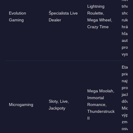
Lightning
trhoc
Evolution
Špecialista Live
Roulette,
show 
Gaming
Dealer
Mega Wheel,
rulety
Crazy Time
hráčov
hľada
autent
profe
vysiel
Etabl
priek
najvä
progr
Mega Moolah,
jackpo
Immortal
Sloty, Live,
dôver
Microgaming
Romance,
Jackpoty
Micro
Thunderstruck
výplat
II
zmení 
osve