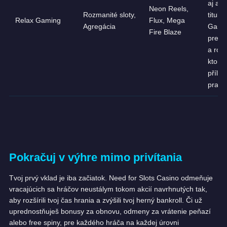
aj ag
Neon Reels,
Rozmanité sloty,
tituly
Relax Gaming
Flux, Mega
Agregácia
Gami
Fire Blaze
preds
a roz
ktorá 
přílež
pravi
Pokračuj v výhre mimo privítania
Tvoj prvý vklad je iba začiatok. Need for Slots Casino odmeňuje
vracajúcich sa hráčov neustálym tokom akcií navrhnutých tak,
aby rozšírili tvoj čas hrania a zvýšili tvoj herný bankroll. Či už
uprednostňuješ bonusy za obnovu, odmeny za vrátenie peňazí
alebo free spiny, pre každého hráča na každej úrovni