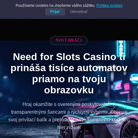
Používame cookies na zlepšenie vášho zážitku.
Politika cookies
Need for Slots Casino
SK
Hrať
▾
Prijať
Odmietnuť
Hry
Promocie
NOVÍ HRÁČI
Podpora
Need for Slots Casino ti
prináša tisíce automatov
O nás
priamo na tvoju
obrazovku
Hraj okamžite s overenými poskytovateľmi,
transparentnými šancami a rýchlymi výbermi. Objavuj
svoj privítací balík a prehliadaj naše kompletnú knižnicu
hier nižšie.