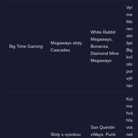
Vynál
mecha
Megaw
revol
White Rabbit
sloty.
Megaways,
Megaways sloty,
špeci
Big Time Gaming
Bonanza,
Cascades
Big T
Diamond Mine
kvôli 
Megaways
obro
poten
výhier
opako
Kultúr
medzi
hráčmi
hľada
San Quentin
volatil
Sloty s vysokou
xWays, Punk
neko