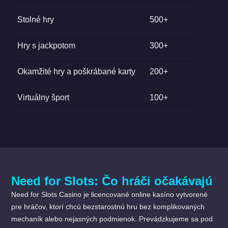
Stolné hry
500+
Hry s jackpotom
300+
Okamžité hry a poškrábané karty
200+
Virtuálny šport
100+
Need for Slots: Čo hráči očakávajú
Need for Slots Casino je licencované online kasíno vytvorené
pre hráčov, ktorí chcú bezstarostnú hru bez komplikovaných
mechaník alebo nejasných podmienok. Prevádzkujeme sa pod