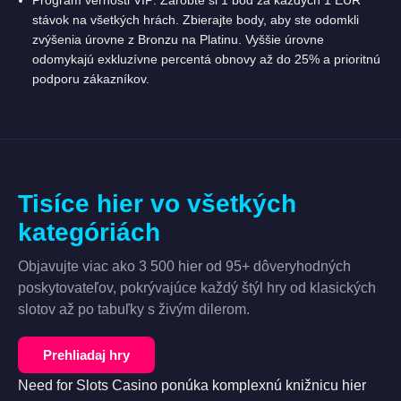
Program vernosti VIP: Zarobte si 1 bod za každých 1 EUR
stávok na všetkých hrách. Zbierajte body, aby ste odomkli
zvýšenia úrovne z Bronzu na Platinu. Vyššie úrovne
odomykajú exkluzívne percentá obnovy až do 25% a prioritnú
podporu zákazníkov.
Tisíce hier vo všetkých
kategóriách
Objavujte viac ako 3 500 hier od 95+ dôveryhodných
poskytovateľov, pokrývajúce každý štýl hry od klasických
slotov až po tabuľky s živým dilerom.
Prehliadaj hry
Need for Slots Casino ponúka komplexnú knižnicu hier