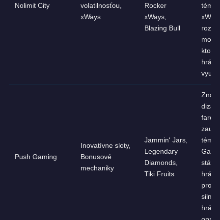
Nolimit City
volatilnosťou,
Rocker
témy.
xWays
xWays,
xWay
Blazing Bull
rozší
možno
ktoré
hráči
využív
Znám
dizaj
fareb
zaují
Jammin' Jars,
témam
Inovatívne sloty,
Legendary
Gami
Push Gaming
Bonusové
Diamonds,
stávaj
mechaniky
Tiki Fruits
hráčo
prost
silnéh
hráčo
opako