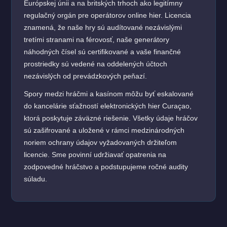
Európskej únii a na britských trhoch ako legitímny
regulačný orgán pre operátorov online hier. Licencia
znamená, že naše hry sú audítované nezávislými
tretími stranami na férovosť, naše generátory
náhodných čísel sú certifikované a vaše finančné
prostriedky sú vedené na oddelených účtoch
nezávislých od prevádzkových peňazí.
Spory medzi hráčmi a kasínom môžu byť eskalované
do kancelárie sťažností elektronických hier Curaçao,
ktorá poskytuje záväzné riešenie. Všetky údaje hráčov
sú zašifrované a uložené v rámci medzinárodných
noriem ochrany údajov vyžadovaných držiteľom
licencie. Sme povinní udržiavať opatrenia na
zodpovedné hráčstvo a podstupujeme ročné audity
súladu.