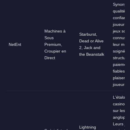
Synonym
qualité e
confianc
joueurs. 
Machines à
jeux sont
Starburst,
Sous
connus p
Dead or Alive
NetEnt
Premium,
leur méc
2, Jack and
Croupier en
soignée e
the Beanstalk
Direct
structure
paiement
fiables qu
plaisent 
joueurs s
L'étalon-
casino en
sur les 
anglopho
Leurs jeu
Lightning