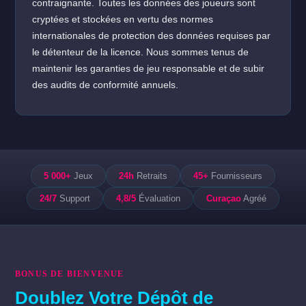
contraignante. Toutes les données des joueurs sont
cryptées et stockées en vertu des normes
internationales de protection des données requises par
le détenteur de la licence. Nous sommes tenus de
maintenir les garanties de jeu responsable et de subir
des audits de conformité annuels.
5 000+
Jeux
24h
Retraits
45+
Fournisseurs
24/7
Support
4,8/5
Évaluation
Curaçao
Agréé
BONUS DE BIENVENUE
Doublez Votre Dépôt de