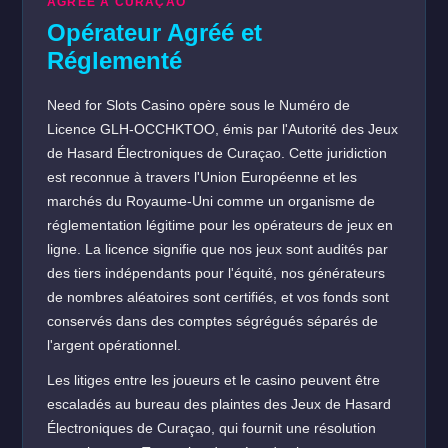
AGRÉÉ À CURAÇAO
Opérateur Agréé et
Réglementé
Need for Slots Casino opère sous le Numéro de
Licence GLH-OCCHKTOO, émis par l'Autorité des Jeux
de Hasard Électroniques de Curaçao. Cette juridiction
est reconnue à travers l'Union Européenne et les
marchés du Royaume-Uni comme un organisme de
réglementation légitime pour les opérateurs de jeux en
ligne. La licence signifie que nos jeux sont audités par
des tiers indépendants pour l'équité, nos générateurs
de nombres aléatoires sont certifiés, et vos fonds sont
conservés dans des comptes ségrégués séparés de
l'argent opérationnel.
Les litiges entre les joueurs et le casino peuvent être
escaladés au bureau des plaintes des Jeux de Hasard
Électroniques de Curaçao, qui fournit une résolution