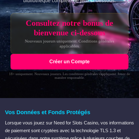
bibliothèque complète de jeux ci-dessous.
Consultez notre bonus de
bienvenue ci-dessous
Nouveaux joueurs uniquement. Conditions générales
applicables.
Créer un Compte
18+ uniquement. Nouveaux joueurs. Les conditions générales s'appliquent. Jouez de
manière responsable.
Vos Données et Fonds Protégés
Lorsque vous jouez sur Need for Slots Casino, vos informations
de paiement sont cryptées avec la technologie TLS 1.3 et
sécurisées dans notre système grâce à plusieurs couches de