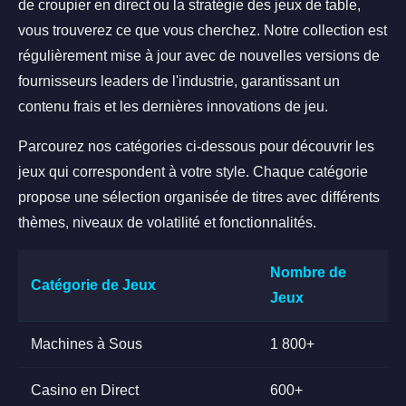
de croupier en direct ou la stratégie des jeux de table,
vous trouverez ce que vous cherchez. Notre collection est
régulièrement mise à jour avec de nouvelles versions de
fournisseurs leaders de l'industrie, garantissant un
contenu frais et les dernières innovations de jeu.
Parcourez nos catégories ci-dessous pour découvrir les
jeux qui correspondent à votre style. Chaque catégorie
propose une sélection organisée de titres avec différents
thèmes, niveaux de volatilité et fonctionnalités.
Nombre de
Catégorie de Jeux
Jeux
Machines à Sous
1 800+
Casino en Direct
600+