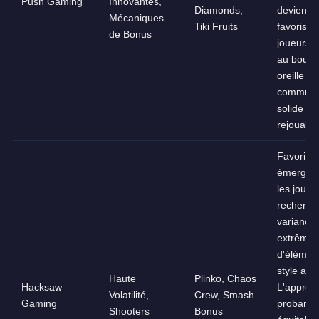
Push Gaming
Innovantes,
Diamonds,
devienne
Mécaniques
Tiki Fruits
favoris d
de Bonus
joueurs 
au bouch
oreille
communa
solide et 
rejouabili
Favori
émergent
les joueu
recherch
variance
extrême 
d'élémen
style arc
Haute
Plinko, Chaos
Hacksaw
L'approc
Volatilité,
Crew, Smash
Gaming
probante
Shooters
Bonus