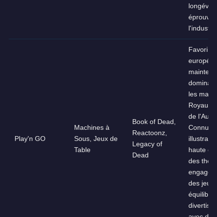
longévité
éprouvée
l'industrie
Favori
europée
maintena
dominant
les marc
Royaume-
de l'Austr
Book of Dead,
Machines à
Connu po
Reactoonz,
Play'n GO
Sous, Jeux de
illustrati
Legacy of
Table
haute qua
Dead
des thè
engagean
des jeux 
équilibren
divertis
avec des