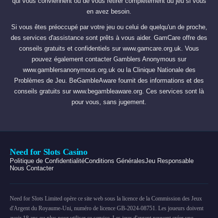
qui vous conviennent ou de vous retirer complètement du jeu si vous
en avez besoin.
Si vous êtes préoccupé par votre jeu ou celui de quelqu'un de proche,
des services d'assistance sont prêts à vous aider. GamCare offre des
conseils gratuits et confidentiels sur www.gamcare.org.uk. Vous
pouvez également contacter Gamblers Anonymous sur
www.gamblersanonymous.org.uk ou la Clinique Nationale des
Problèmes de Jeu. BeGambleAware fournit des informations et des
conseils gratuits sur www.begambleaware.org. Ces services sont là
pour vous, sans jugement.
Need for Slots Casino
Politique de Confidentialité
Conditions Générales
Jeu Responsable
Nous Contacter
Need for Slots Limited opère ce site web sous la licence de la Commission des Jeux
d'Argent du Royaume-Uni, numéro de licence GB-2024-08751. Les joueurs doivent