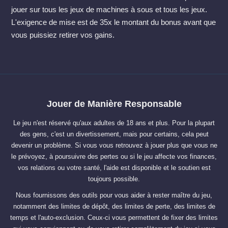
jouer sur tous les jeux de machines à sous et tous les jeux.
L'exigence de mise est de 35x le montant du bonus avant que
vous puissiez retirer vos gains.
Jouer de Manière Responsable
Le jeu n'est réservé qu'aux adultes de 18 ans et plus. Pour la plupart
des gens, c'est un divertissement, mais pour certains, cela peut
devenir un problème. Si vous vous retrouvez à jouer plus que vous ne
le prévoyez, à poursuivre des pertes ou si le jeu affecte vos finances,
vos relations ou votre santé, l'aide est disponible et le soutien est
toujours possible.
Nous fournissons des outils pour vous aider à rester maître du jeu,
notamment des limites de dépôt, des limites de perte, des limites de
temps et l'auto-exclusion. Ceux-ci vous permettent de fixer des limites