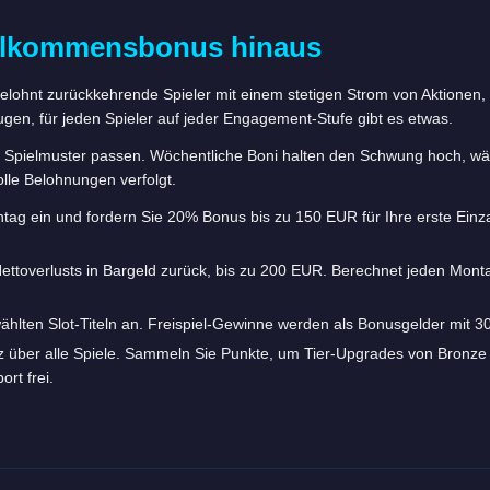
illkommensbonus hinaus
 belohnt zurückkehrende Spieler mit einem stetigen Strom von Aktionen,
en, für jeden Spieler auf jeder Engagement-Stufe gibt es etwas.
rem Spielmuster passen. Wöchentliche Boni halten den Schwung hoch, 
olle Belohnungen verfolgt.
ag ein und fordern Sie 20% Bonus bis zu 150 EUR für Ihre erste Einz
ttoverlusts in Bargeld zurück, bis zu 200 EUR. Berechnet jeden Mont
ewählten Slot-Titeln an. Freispiel-Gewinne werden als Bonusgelder mit
ber alle Spiele. Sammeln Sie Punkte, um Tier-Upgrades von Bronze bis
rt frei.