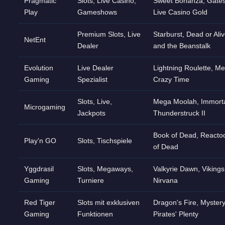
Pragmatic
Slots, Live Casino,
Sweet Bonanza, Gates
Play
Gameshows
Live Casino Gold
Premium Slots, Live
Starburst, Dead or Ali
NetEnt
Dealer
and the Beanstalk
Evolution
Live Dealer
Lightning Roulette, M
Gaming
Spezialist
Crazy Time
Slots, Live,
Mega Moolah, Immort
Microgaming
Jackpots
Thunderstruck II
Book of Dead, Reacto
Play'n GO
Slots, Tischspiele
of Dead
Yggdrasil
Slots, Megaways,
Valkyrie Dawn, Viking
Gaming
Turniere
Nirvana
Red Tiger
Slots mit exklusiven
Dragon's Fire, Mystery
Gaming
Funktionen
Pirates' Plenty