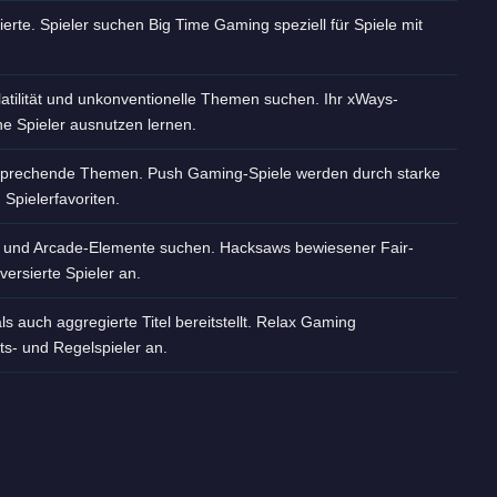
erte. Spieler suchen Big Time Gaming speziell für Spiele mit
olatilität und unkonventionelle Themen suchen. Ihr xWays-
e Spieler ausnutzen lernen.
ansprechende Themen. Push Gaming-Spiele werden durch starke
pielerfavoriten.
anz und Arcade-Elemente suchen. Hacksaws bewiesener Fair-
ersierte Spieler an.
s auch aggregierte Titel bereitstellt. Relax Gaming
its- und Regelspieler an.