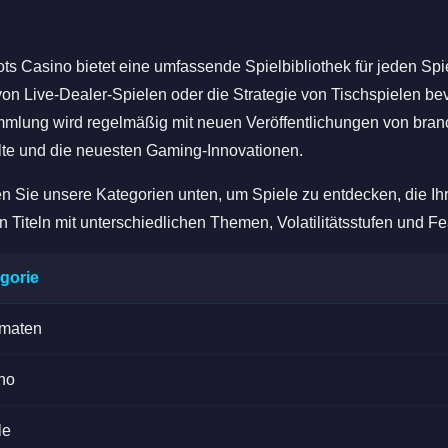
ots Casino bietet eine umfassende Spielbibliothek für jeden Spi
 von Live-Dealer-Spielen oder die Strategie von Tischspielen b
lung wird regelmäßig mit neuen Veröffentlichungen von branch
alte und die neuesten Gaming-Innovationen.
 Sie unsere Kategorien unten, um Spiele zu entdecken, die Ihre
 Titeln mit unterschiedlichen Themen, Volatilitätsstufen und Fe
egorie
omaten
no
le