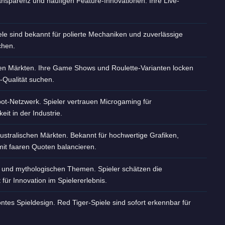
nsparenz und häufigen Feature-Innovationen. Ihre Live-
ele sind bekannt für polierte Mechaniken und zuverlässige
chen.
gen Märkten. Ihre Game Shows und Roulette-Varianten locken
g-Qualität suchen.
pot-Netzwerk. Spieler vertrauen Microgaming für
t in der Industrie.
australischen Märkten. Bekannt für hochwertige Grafiken,
it faaren Quoten balancieren.
en und mythologischen Themen. Spieler schätzen die
r Innovation im Spielererlebnis.
es Spieldesign. Red Tiger-Spiele sind sofort erkennbar für