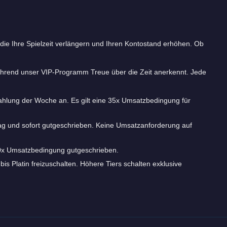
 die Ihre Spielzeit verlängern und Ihren Kontostand erhöhen. Ob
während unser VIP-Programm Treue über die Zeit anerkennt. Jede
ahlung der Woche an. Es gilt eine 35x Umsatzbedingung für
ag und sofort gutgeschrieben. Keine Umsatzanforderung auf
 30x Umsatzbedingung gutgeschrieben.
 Platin freizuschalten. Höhere Tiers schalten exklusive