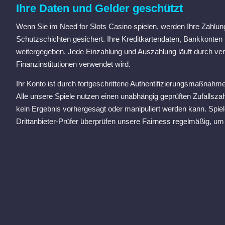
Ihre Daten und Gelder geschützt
Wenn Sie im Need for Slots Casino spielen, werden Ihre Zahlu
Schutzschichten gesichert. Ihre Kreditkartendaten, Bankkonten
weitergegeben. Jede Einzahlung und Auszahlung läuft durch vers
Finanzinstitutionen verwendet wird.
Ihr Konto ist durch fortgeschrittene Authentifizierungsmaßnahm
Alle unsere Spiele nutzen einen unabhängig geprüften Zufallszah
kein Ergebnis vorhergesagt oder manipuliert werden kann. Spiel
Drittanbieter-Prüfer überprüfen unsere Fairness regelmäßig, um