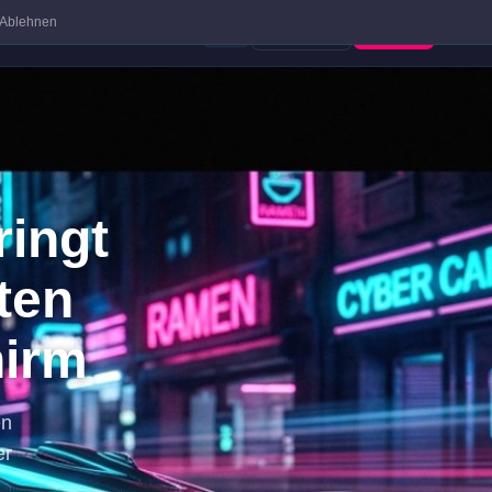
Ablehnen
DE
Anmelden
Spielen
▾
ringt
ten
hirm
en
er