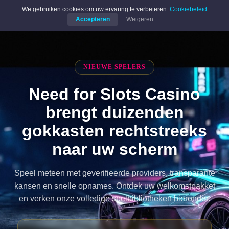
We gebruiken cookies om uw ervaring te verbeteren.
Cookiebeleid
Need for Slots Casino
NL
Spelen
▾
Accepteren
Weigeren
Gokkasten
Aanbiedingen
NIEUWE SPELERS
Support
Need for Slots Casino
brengt duizenden
Over ons
gokkasten rechtstreeks
naar uw scherm
Speel meteen met geverifieerde providers, transparante
kansen en snelle opnames. Ontdek uw welkomstpakket
en verken onze volledige spelbibliotheken hieronder.