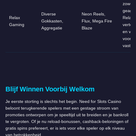
zowel o
geaggr
Diverse
Neon Reels,
Relax
Relax
Gokkasten,
Flux, Mega Fire
Gaming
verteg
Aggregatie
Blaze
en var
voor z
vaste s
Blijf Winnen Voorbij Welkom
Je eerste storting is slechts het begin. Need for Slots Casino
beloont terugkerende spelers met een gestage stroom van
promoties ontworpen om je speeltijd uit te breiden en je bankroll
te vergroten. Of je nu reload-bonussen, cashback-beloningen of
gratis spins prefereert, er is iets voor elke speler op elk niveau
van betrokkenheid.