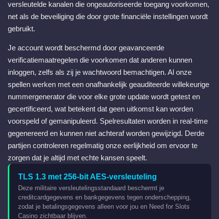
versleutelde kanalen die ongeautoriseerde toegang voorkomen,
net als de beveiliging die door grote financiële instellingen wordt
gebruikt.
Je account wordt beschermd door geavanceerde
verificatiemaatregelen die voorkomen dat anderen kunnen
inloggen, zelfs als zij je wachtwoord bemachtigen. Al onze
spellen werken met een onafhankelijk geauditeerde willekeurige
nummergenerator die voor elke grote update wordt getest en
gecertificeerd, wat betekent dat geen uitkomst kan worden
voorspeld of gemanipuleerd. Spelresultaten worden in real-time
gegenereerd en kunnen niet achteraf worden gewijzigd. Derde
partijen controleren regelmatig onze eerlijkheid om ervoor te
zorgen dat je altijd met echte kansen speelt.
TLS 1.3 met 256-bit AES-versleuteling
Deze militaire versleutelingsstandaard beschermt je
creditcardgegevens en bankgegevens tegen onderschepping,
zodat je betalingsgegevens alleen voor jou en Need for Slots
Casino zichtbaar blijven.