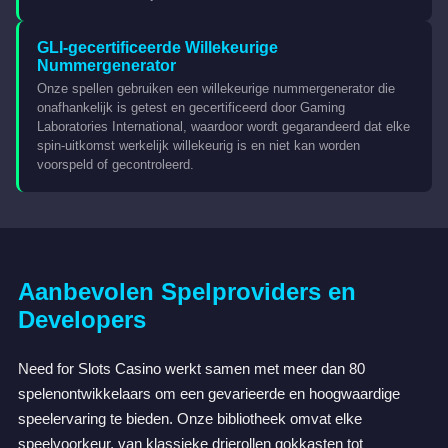
GLI-gecertificeerde Willekeurige
Nummergenerator
Onze spellen gebruiken een willekeurige nummergenerator die
onafhankelijk is getest en gecertificeerd door Gaming
Laboratories International, waardoor wordt gegarandeerd dat elke
spin-uitkomst werkelijk willekeurig is en niet kan worden
voorspeld of gecontroleerd.
Aanbevolen Spelproviders en
Developers
Need for Slots Casino werkt samen met meer dan 80
spelenontwikkelaars om een gevarieerde en hoogwaardige
speelervaring te bieden. Onze bibliotheek omvat elke
speelvoorkeur, van klassieke drierollen gokkasten tot