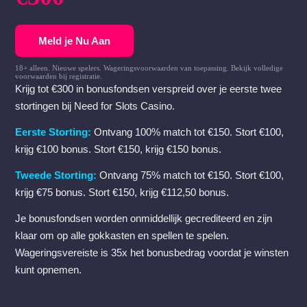
Meld je Nu Aan
18+ alleen. Nieuwe spelers. Wageringsvoorwaarden van toepassing. Bekijk volledige
voorwaarden bij registratie.
Krijg tot €300 in bonusfondsen verspreid over je eerste twee
stortingen bij Need for Slots Casino.
Eerste Storting:
Ontvang 100% match tot €150. Stort €100,
krijg €100 bonus. Stort €150, krijg €150 bonus.
Tweede Storting:
Ontvang 75% match tot €150. Stort €100,
krijg €75 bonus. Stort €150, krijg €112,50 bonus.
Je bonusfondsen worden onmiddellijk gecrediteerd en zijn
klaar om op alle gokkasten en spellen te spelen.
Wageringsvereiste is 35x het bonusbedrag voordat je winsten
kunt opnemen.