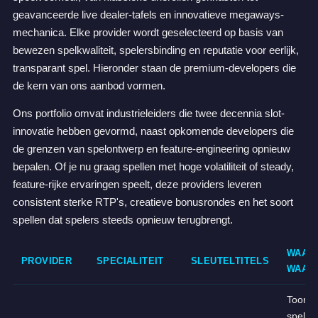
geavanceerde live dealer-tafels en innovatieve megaways-
mechanica. Elke provider wordt geselecteerd op basis van
bewezen spelkwaliteit, spelersbinding en reputatie voor eerlijk,
transparant spel. Hieronder staan de premium-developers die
de kern van ons aanbod vormen.
Ons portfolio omvat industrieleiders die twee decennia slot-
innovatie hebben gevormd, naast opkomende developers die
de grenzen van spelontwerp en feature-engineering opnieuw
bepalen. Of je nu graag spellen met hoge volatiliteit of steady,
feature-rijke ervaringen speelt, deze providers leveren
consistent sterke RTP's, creatieve bonusrondes en het soort
spellen dat spelers steeds opnieuw terugbrengt.
WAAR
PROVIDER
SPECIALITEIT
SLEUTELTITELS
WAAR
Toona
spelvo