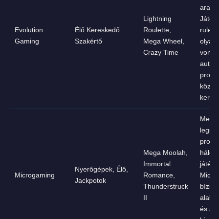
arany
Lightning
Játék
Evolution
Élő Kereskedő
Roulette,
rulett
Gaming
Szakértő
Mega Wheel,
olyan 
Crazy Time
vonza
autent
profes
közve
keres
Megáll
legna
progre
Mega Moolah,
hálóza
Immortal
játék
Nyerőgépek, Élő,
Microgaming
Romance,
Micro
Jackpotok
Thunderstruck
bízna
II
alakít
és az