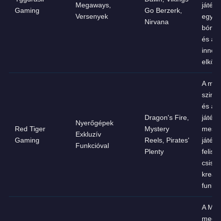
Megaways,
játéko
Gaming
Go Berzerk,
Versenyek
egyed
Nirvana
bónus
és a 
innová
elköt
A mis
szimb
és a d
Dragon's Fire,
játékt
Nyerőgépek
Red Tiger
Mystery
meste
Exkluzív
Gaming
Reels, Pirates'
játék
Funkcióval
Plenty
felism
csiszo
kreatí
funkci
A Me
mechan