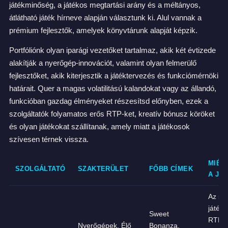
játékminőség, a játékos megtartási arány és a méltányos,
átlátható játék hírneve alapján választunk ki. Alul vannak a
prémium fejlesztők, amelyek könyvtárunk alapját képzik.
Portfóliónk olyan iparági vezetőket tartalmaz, akik két évtizede
alakítják a nyerőgép-innovációt, valamint olyan felmerülő
fejlesztőket, akik kiterjesztik a játéktervezés és funkciómérnöki
határait. Quer a magas volatilitású kalandokat vagy az állandó,
funkcióban gazdag élményeket részesítsd előnyben, ezek a
szolgáltatók folyamatos erős RTP-ket, kreatív bónusz köröket
és olyan játékokat szállítanak, amely miatt a játékosok
szívesen térnek vissza.
MIÉR
SZOLGÁLTATÓ
SZAKTERÜLET
FŐBB CÍMEK
A JÁ
Az ip
játék
Sweet
RTP-á
Nyerőgépek, Élő
Bonanza,