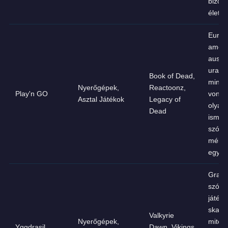
bizony
életűs
Európ
amely
auszt
uralk
Book of Dead,
minősé
Nyerőgépek,
Reactoonz,
Play'n GO
vonzó
Asztal Játékok
Legacy of
olyan 
Dead
ismer
szórak
méltá
egyen
Grafi
szóra
játéko
skand
Valkyrie
Nyerőgépek,
mitoló
Yggdrasil
Dawn, Vikings