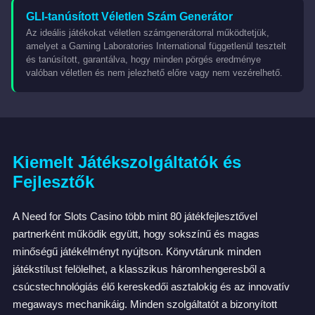
GLI-tanúsított Véletlen Szám Generátor
Az ideális játékokat véletlen számgenerátorral működtetjük,
amelyet a Gaming Laboratories International függetlenül tesztelt
és tanúsított, garantálva, hogy minden pörgés eredménye
valóban véletlen és nem jelezhető előre vagy nem vezérelhető.
Kiemelt Játékszolgáltatók és
Fejlesztők
A Need for Slots Casino több mint 80 játékfejlesztővel
partnerként működik együtt, hogy sokszínű és magas
minőségű játékélményt nyújtson. Könyvtárunk minden
játékstílust felölelhet, a klasszikus háromhengeresből a
csúcstechnológiás élő kereskedői asztalokig és az innovatív
megaways mechanikáig. Minden szolgáltatót a bizonyított