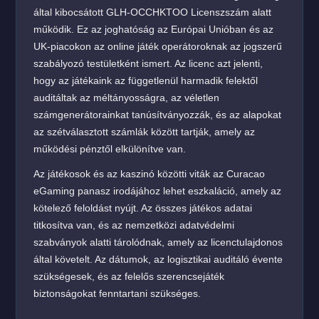
által kibocsátott GLH-OCCHKTOO Licenszszám alatt
működik. Ez az joghatóság az Európai Unióban és az
UK-piacokon az online játék operátoroknak az jogszerű
szabályozó testületként ismert. Az licenc azt jelenti,
hogy az játékaink az függetlenül harmadik felektől
auditáltak az méltányosságra, az véletlen
számgenerátorainkat tanúsítványozzák, és az alapokat
az szétválasztott számlák között tartják, amely az
működési pénztől elkülönítve van.
Az játékosok és az kaszinó közötti viták az Curacao
eGaming panasz irodájához lehet eszkaláció, amely az
kötelező feloldást nyújt. Az összes játékos adatai
titkosítva van, és az nemzetközi adatvédelmi
szabványok alatti tárolódnak, amely az licenctulajdonos
által követelt. Az dátumok, az logisztikai auditáló évente
szükségesek, és az felelős szerencsejáték
biztonságokat fenntartani szükséges.