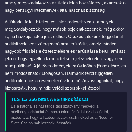
amely megakadályozza az illetéktelen hozzáférést, akárcsak a
nagy pénzügyi intézmények által használt biztonság.
A fiókodat fejlett hitelesítési intézkedések védik, amelyek
megakadályozzák, hogy mások bejelentkezzenek, még akkor
is, ha hozzájutnak a jelszóidhoz. Összes játékunk függetlenül
auditált véletlen számgenerátorral működik, amely minden
nagyobb frissítés előtt tesztelésre és tanúsításra kerül, ami azt
jelenti, hogy egyetlen kimenetel sem jelezhető előre vagy nem
manipulálható. A játékeredmények valós időben jönnek létre, és
nem módosíthatók utólagosan. Harmadik féltől független
auditorok rendszeresen ellenőrzik a méltányosságunkat, hogy
biztosítsák, hogy mindig valódi szorzókkal játszol.
TLS 1.3 256 bites AES titkosítással
Ez a katonai szintű titkosítási szabvány megvédi a
hitelkártyaadataidat és banki információidat az elfogástól,
biztosítva, hogy a fizetési adatok csak neked és a Need for
Slots Casino-nak lesznek láthatóak.