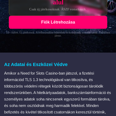
alul
Csak új játékosoknak. ÁSZF vonatkozik.
Fiók Létrehozása
18+ fölött. Új játékosok. A felhasználási feltételek és kondíciók vonatkoznak. Felelősen
játssz.
Az Adatai és Eszközei Védve
Amikor a Need for Slots Casino-ban játszol, a fizetési
információd TLS 1.3 technológiával van titkosítva, és
többszörös védelmi rétegek között biztonságosan tárolódik
rendszerünkben. A hitelkártyaadatok, bankszámlainformáció és
személyes adatok soha nincsenek egyszerű formában tárolva,
és soha nem osztódnak meg harmadik felekkel. Minden
befizetés és kivétel titkosított csatornákon keresztül történik,