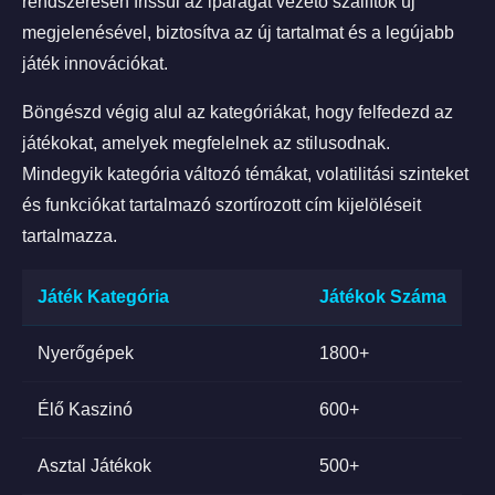
rendszeresen frissül az iparágat vezető szállítók új
megjelenésével, biztosítva az új tartalmat és a legújabb
játék innovációkat.
Böngészd végig alul az kategóriákat, hogy felfedezd az
játékokat, amelyek megfelelnek az stilusodnak.
Mindegyik kategória változó témákat, volatilitási szinteket
és funkciókat tartalmazó szortírozott cím kijelöléseit
tartalmazza.
Játék Kategória
Játékok Száma
Nyerőgépek
1800+
Élő Kaszinó
600+
Asztal Játékok
500+