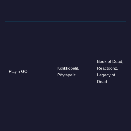
Book of Dead,
Kolikkopelit,
Reactoonz,
Play'n GO
Pöytäpelit
Legacy of
Dead