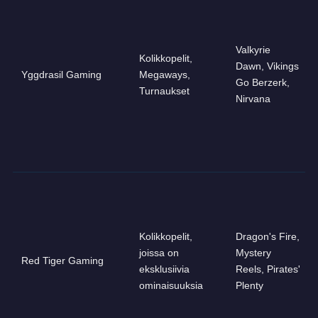
Valkyrie
Kolikkopelit,
Dawn, Vikings
Yggdrasil Gaming
Megaways,
Go Berzerk,
Turnaukset
Nirvana
Kolikkopelit,
Dragon's Fire,
joissa on
Mystery
Red Tiger Gaming
eksklusiivia
Reels, Pirates'
ominaisuuksia
Plenty