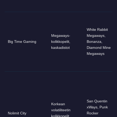
White Rabbit
Megaways-
Megaways,
Big Time Gaming
kolikkopelit,
Bonanza,
kaskadistot
Diamond Mine
Megaways
San Quentin
Korkean
xWays, Punk
volatiliteetin
Nolimit City
Rocker
kolikkopelit,