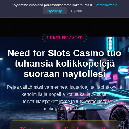
Käytämme evästeitä parantaaksemme kokemustasi.
Evästekäytäntö
Need for Slots Casino
FI
Pelaa
▾
Hyväksy
Hylkää
Pelit
Kampanjat
UUDET PELAAJAT
Tuki
Need for Slots Casino tuo
tuhansia kolikkopelejä
Tietoa
suoraan näytöllesi
Pelaa välittömästi varmennetuilta tarjoajilta, läpinäkyvillä
kertoimilla ja nopeilla kotiutuksilla. Tutustu
tervetuliaispakettiimme ja tutki täydellistä
pelikirjastoamme alla.