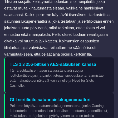
Tilisi on suojattu kehittyneillä todentamistoimenpiteillä, jotka
estävät muita kirjautumasta sisään, vaikka he hankkisivat
salasanasi. Kaikki pelimme käyttävät itsenäisesti tarkastettua
satunnaislukugeneraattoria, joka testataan ja sertifioidaan ennen
jokaista suurta päivitystä, mikä tarkoittaa, että tulosta ei voi
ennustaa eikä manipuloida. Pelitulokset luodaan reaaliajassa
eivätkä voi muuttua jälkikäteen. Kolmansien osapuolten
tilintarkastajat vahvistavat reiluuttamme säännöllisesti
varmistaakseen, että pelaat aina oikeilla kertoimilla.
TLS 1.3 256-bittisen AES-salauksen kanssa
Tämä sotilaallisen tason salausstandardi suojaa
luottokorttitietojasi ja pankkitietojasi sieppaukselta, varmistaen
että maksutietosi näkyvät vain sinulle ja Need for Slots
Casinolle.
GLI-sertifioitu satunnaislukugeneraattori
Pelimme käyttävät satunnaislukugeneraattoria, jonka Gaming
Laboratories International on itsenäisesti testannut ja sertifioinut,
mikä takaa, että jokainen pyöräytyksen tulos on todella