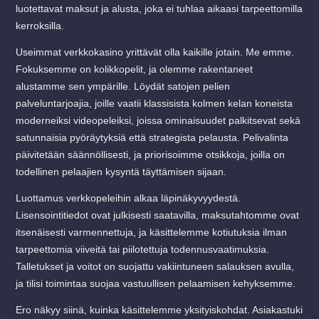
luotettavat maksut ja alusta, joka ei tuhlaa aikaasi tarpeettomilla
kerroksilla.
Useimmat verkkokasino yrittävät olla kaikille jotain. Me emme.
Fokuksemme on kolikkopelit, ja olemme rakentaneet
alustamme sen ympärille. Löydät satojen pelien
palveluntarjoajia, joille vaatii klassisista kolmen kelan koneista
moderneiksi videopeleiksi, joissa ominaisuudet palkitsevat sekä
satunnaisia pyöräytyksiä että strategista pelausta. Pelivalinta
päivitetään säännöllisesti, ja priorisoimme otsikkoja, joilla on
todellinen pelaajien kysyntä täyttämisen sijaan.
Luottamus verkkopeleihin alkaa läpinäkyvyydestä.
Lisensointitiedot ovat julkisesti saatavilla, maksutahtomme ovat
itsenäisesti varmennettuja, ja käsittelemme kotiutuksia ilman
tarpeettomia viiveitä tai piilotettuja todennusvaatimuksia.
Talletukset ja voitot on suojattu vakiintuneen salauksen avulla,
ja tilisi toimintaa suojaa vastuullisen pelaamisen kehyksemme.
Ero näkyy siinä, kuinka käsittelemme yksityiskohdat. Asiakastuki