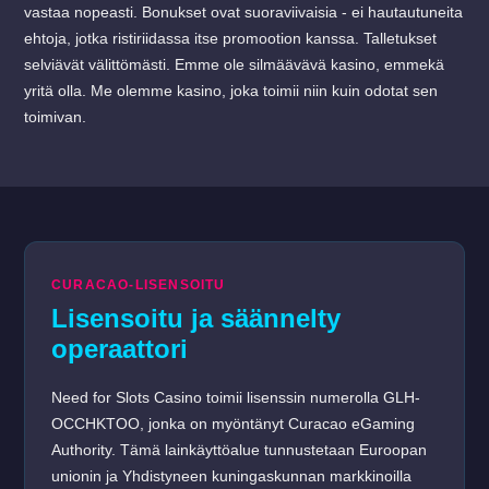
vastaa nopeasti. Bonukset ovat suoraviivaisia - ei hautautuneita
ehtoja, jotka ristiriidassa itse promootion kanssa. Talletukset
selviävät välittömästi. Emme ole silmäävävä kasino, emmekä
yritä olla. Me olemme kasino, joka toimii niin kuin odotat sen
toimivan.
CURACAO-LISENSOITU
Lisensoitu ja säännelty
operaattori
Need for Slots Casino toimii lisenssin numerolla GLH-
OCCHKTOO, jonka on myöntänyt Curacao eGaming
Authority. Tämä lainkäyttöalue tunnustetaan Euroopan
unionin ja Yhdistyneen kuningaskunnan markkinoilla