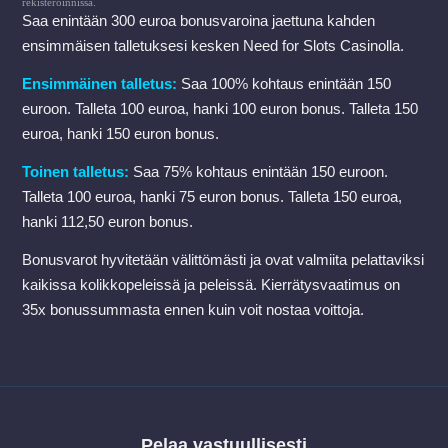
rekisteröinnissä.
Saa enintään 300 euroa bonusvaroina jaettuna kahden
ensimmäisen talletuksesi kesken Need for Slots Casinolla.
Ensimmäinen talletus:
Saa 100% kohtaus enintään 150
euroon. Talleta 100 euroa, hanki 100 euron bonus. Talleta 150
euroa, hanki 150 euron bonus.
Toinen talletus:
Saa 75% kohtaus enintään 150 euroon.
Talleta 100 euroa, hanki 75 euron bonus. Talleta 150 euroa,
hanki 112,50 euron bonus.
Bonusvarot hyvitetään välittömästi ja ovat valmiita pelattaviksi
kaikissa kolikkopeleissä ja peleissä. Kierrätysvaatimus on
35x bonussummasta ennen kuin voit nostaa voittoja.
Pelaa vastuullisesti