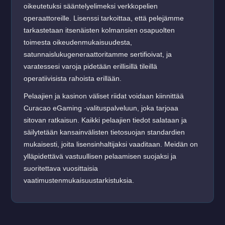
oikeutetuksi sääntelyelimeksi verkkopelien
operaattoreille. Lisenssi tarkoittaa, että pelejämme
tarkastetaan itsenäisten kolmansien osapuolten
toimesta oikeudenmukaisuudesta,
satunnaislukugeneraattoritamme sertifioivat, ja
varatessesi varoja pidetään erillisillä tileillä
operatiivisista rahoista erillään.
Pelaajien ja kasinon väliset riidat voidaan kiinnittää
Curacao eGaming -valituspalveluun, joka tarjoaa
sitovan ratkaisun. Kaikki pelaajien tiedot salataan ja
säilytetään kansainvälisten tietosuojan standardien
mukaisesti, joita lisensinhaltijaksi vaaditaan. Meidän on
ylläpidettävä vastuullisen pelaamisen suojaksi ja
suoritettava vuosittaisia
vaatimustenmukaisuustarkistuksia.