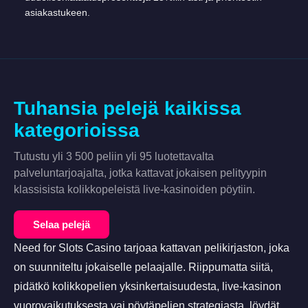
asiakastukeen.
Tuhansia pelejä kaikissa
kategorioissa
Tutustu yli 3 500 peliin yli 95 luotettavalta
palveluntarjoajalta, jotka kattavat jokaisen pelityypin
klassisista kolikkopeleistä live-kasinoiden pöytiin.
Selaa pelejä
Need for Slots Casino tarjoaa kattavan pelikirjaston, joka
on suunniteltu jokaiselle pelaajalle. Riippumatta siitä,
pidätkö kolikkopelien yksinkertaisuudesta, live-kasinon
vuorovaikutuksesta vai pöytäpelien strategiasta, löydät