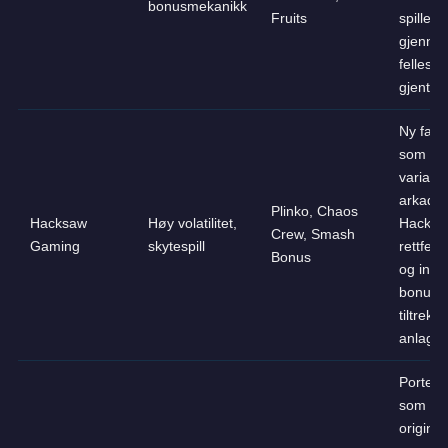
bonusmekanikk
Fruits
spillerf
gjennom
felless
gjentatt 
Ny favor
som sø
varians
arkades
Plinko, Chaos
Hacksaw
Høy volatilitet,
Hacksaw
Crew, Smash
Gaming
skytespill
rettfer
Bonus
og inno
bonusr
tiltrekk
anlagte 
Portefø
som lev
origina