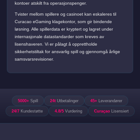
kontoer atskilt fra operasjonspenger.
Tvister mellom spillere og casinoet kan eskaleres til
Curacao eGaming klagekontor, som gir bindende
løsning. Alle spillerdata er kryptert og lagret under
internasjonale datastandarder som kreves av
lisenshaveren. Vi er pålagt å opprettholde
sikkerhetstiltak for ansvarlig spill og gjennomgå årlige
samsvarsrevisioner.
5000+
Spill
24t
Utbetalinger
45+
Leverandører
24/7
Kundestøtte
4.8/5
Vurdering
Curaçao
Lisensiert