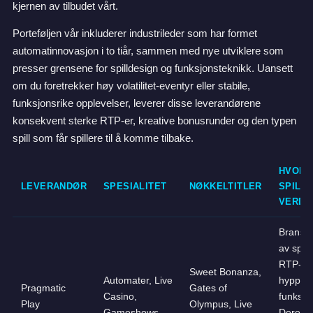
kjernen av tilbudet vårt.
Porteføljen vår inkluderer industrileder som har formet
automatinnovasjon i to tiår, sammen med nye utviklere som
presser grensene for spilldesign og funksjonsteknikk. Uansett
om du foretrekker høy volatilitet-eventyr eller stabile,
funksjonsrike opplevelser, leverer disse leverandørene
konsekvent sterke RTP-er, kreative bonusrunder og den typen
spill som får spillere til å komme tilbake.
HVORF
LEVERANDØR
SPESIALITET
NØKKELTITLER
SPILL
VERDS
Bransje
av spill
RTP-tr
Sweet Bonanza,
Automater, Live
hyppig
Pragmatic
Gates of
Casino,
funksjo
Play
Olympus, Live
Gameshows
Deres l