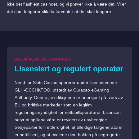
ikke det flashiest casinoet, og vi prøver ikke å være det. Vi er
det som fungerer slik du forventer at det skal fungere.
LISENSIERT AV CURAÇAO
Lisensiert og regulert operatør
Need for Slots Casino opererer under lisensnummer
GLH-OCCHKTOO, utstedt av Curacao eGaming
Authority. Denne jurisdiksjonen er anerkjent på tvers av
EU og britiske markeder som en legitim
reguleringsmyndighet for nettspilloperatører. Lisensen
betyr at spillene våre er revidert av uavhengige
tredjeparter for rettferdighet, at tilfeldige tallgeneratorer
er sertifisert, og at midlene dine holdes på segregerte