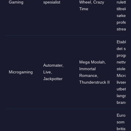
Gaming
spesialist
Wheel, Crazy
rulettev
Time
tiltrekk
søker a
profesjo
streami
Etabler
det stø
progres
Mega Moolah,
nettverk
Automater,
Immortal
stoler p
Microgaming
Live,
Romance,
Microga
Jackpotter
Thunderstruck II
livsend
utbetal
langsikt
bransje
Europeis
som nå
britiske