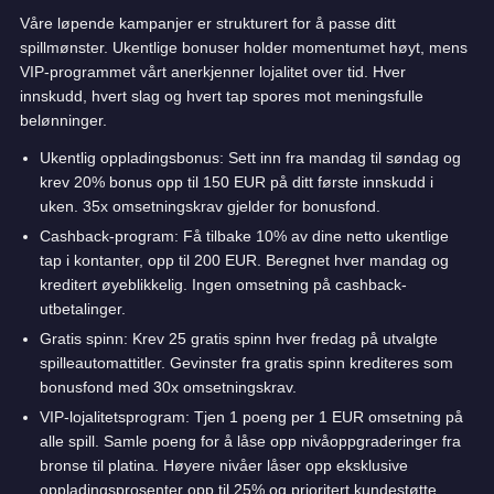
Våre løpende kampanjer er strukturert for å passe ditt
spillmønster. Ukentlige bonuser holder momentumet høyt, mens
VIP-programmet vårt anerkjenner lojalitet over tid. Hver
innskudd, hvert slag og hvert tap spores mot meningsfulle
belønninger.
Ukentlig oppladingsbonus: Sett inn fra mandag til søndag og
krev 20% bonus opp til 150 EUR på ditt første innskudd i
uken. 35x omsetningskrav gjelder for bonusfond.
Cashback-program: Få tilbake 10% av dine netto ukentlige
tap i kontanter, opp til 200 EUR. Beregnet hver mandag og
kreditert øyeblikkelig. Ingen omsetning på cashback-
utbetalinger.
Gratis spinn: Krev 25 gratis spinn hver fredag på utvalgte
spilleautomattitler. Gevinster fra gratis spinn krediteres som
bonusfond med 30x omsetningskrav.
VIP-lojalitetsprogram: Tjen 1 poeng per 1 EUR omsetning på
alle spill. Samle poeng for å låse opp nivåoppgraderinger fra
bronse til platina. Høyere nivåer låser opp eksklusive
oppladingsprosenter opp til 25% og prioritert kundestøtte.