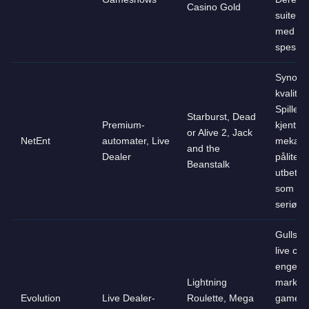
Casino Gold
suite k
med ded
spesiali
Synony
kvalitet 
Spillen
Starburst, Dead
Premium-
kjent fo
or Alive 2, Jack
NetEnt
automater, Live
mekani
and the
Dealer
påliteli
Beanstalk
utbetal
som appe
seriøse 
Gullsta
live ca
engelsk
Lightning
marked
Evolution
Live Dealer-
Roulette, Mega
gamesh