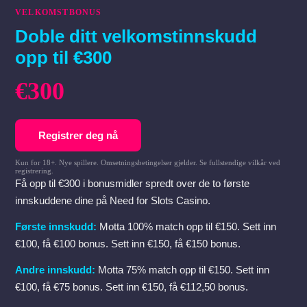
VELKOMSTBONUS
Doble ditt velkomstinnskudd
opp til €300
€300
Registrer deg nå
Kun for 18+. Nye spillere. Omsetningsbetingelser gjelder. Se fullstendige vilkår ved
registrering.
Få opp til €300 i bonusmidler spredt over de to første
innskuddene dine på Need for Slots Casino.
Første innskudd:
Motta 100% match opp til €150. Sett inn
€100, få €100 bonus. Sett inn €150, få €150 bonus.
Andre innskudd:
Motta 75% match opp til €150. Sett inn
€100, få €75 bonus. Sett inn €150, få €112,50 bonus.