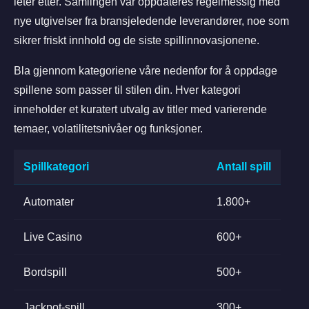
leter etter. Samlingen vår oppdateres regelmessig med
nye utgivelser fra bransjeledende leverandører, noe som
sikrer friskt innhold og de siste spillinnovasjonene.
Bla gjennom kategoriene våre nedenfor for å oppdage
spillene som passer til stilen din. Hver kategori
inneholder et kuratert utvalg av titler med varierende
temaer, volatilitetsnivåer og funksjoner.
Spillkategori
Antall spill
Automater
1.800+
Live Casino
600+
Bordspill
500+
Jackpot-spill
300+