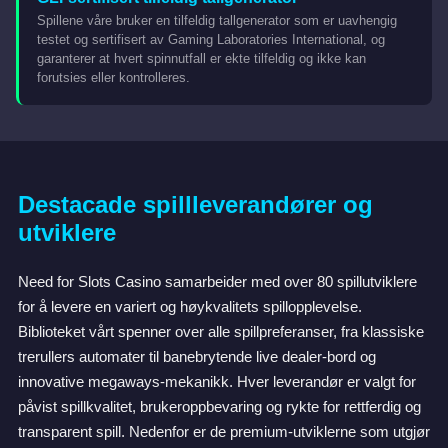
Spillene våre bruker en tilfeldig tallgenerator som er uavhengig
testet og sertifisert av Gaming Laboratories International, og
garanterer at hvert spinnutfall er ekte tilfeldig og ikke kan
forutsies eller kontrolleres.
Destacade spillleverandører og
utviklere
Need for Slots Casino samarbeider med over 80 spillutviklere
for å levere en variert og høykvalitets spillopplevelse.
Biblioteket vårt spenner over alle spillpreferanser, fra klassiske
trerullers automater til banebrytende live dealer-bord og
innovative megaways-mekanikk. Hver leverandør er valgt for
påvist spillkvalitet, brukeroppbevaring og rykte for rettferdig og
transparent spill. Nedenfor er de premium-utviklerne som utgjør