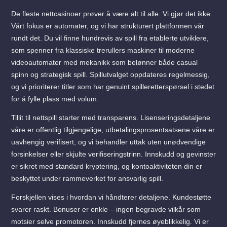
De fleste nettcasinoer prøver å være alt til alle. Vi gjør det ikke.
Vårt fokus er automater, og vi har strukturert plattformen vår
rundt det. Du vil finne hundrevis av spill fra etablerte utviklere,
som spenner fra klassiske trerullers maskiner til moderne
videoautomater med mekanikk som belønner både casual
spinn og strategisk spill. Spillutvalget oppdateres regelmessig,
og vi prioriterer titler som har genuint spilleretterspørsel i stedet
for å fylle plass med volum.
Tillit til nettspill starter med transparens. Lisenseringsdetaljene
våre er offentlig tilgjengelige, utbetalingsprosentsatsene våre er
uavhengig verifisert, og vi behandler uttak uten unødvendige
forsinkelser eller skjulte verifiseringstrinn. Innskudd og gevinster
er sikret med standard kryptering, og kontoaktiviteten din er
beskyttet under rammeverket for ansvarlig spill.
Forskjellen vises i hvordan vi håndterer detaljene. Kundestøtte
svarer raskt. Bonuser er enkle – ingen begravde vilkår som
motsier selve promotoren. Innskudd fjernes øyeblikkelig. Vi er