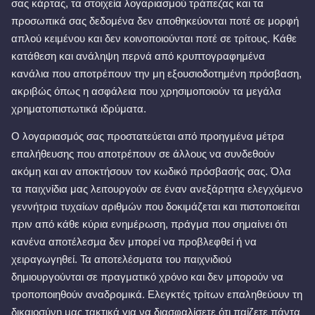
σας κάρτας, τα στοιχεία λογαριασμού τράπεζας και τα
προσωπικά σας δεδομένα δεν αποθηκεύονται ποτέ σε μορφή
απλού κειμένου και δεν κοινοποιούνται ποτέ σε τρίτους. Κάθε
κατάθεση και ανάληψη περνά από κρυπτογραφημένα
κανάλια που αποτρέπουν την μη εξουσιοδοτημένη πρόσβαση,
ακριβώς όπως η ασφάλεια που χρησιμοποιούν τα μεγάλα
χρηματοπιστωτικά ιδρύματα.
Ο λογαριασμός σας προστατεύεται από προηγμένα μέτρα
επαλήθευσης που αποτρέπουν σε άλλους να συνδεθούν
ακόμη και αν αποκτήσουν τον κωδικό πρόσβασής σας. Όλα
τα παιχνίδια μας λειτουργούν σε έναν ανεξάρτητα ελεγχόμενο
γεννήτρια τυχαίων αριθμών που δοκιμάζεται και πιστοποιείται
πριν από κάθε κύρια ενημέρωση, πράγμα που σημαίνει ότι
κανένα αποτέλεσμα δεν μπορεί να προβλεφθεί ή να
χειραγωγηθεί. Τα αποτελέσματα του παιχνιδιού
δημιουργούνται σε πραγματικό χρόνο και δεν μπορούν να
τροποποιηθούν αναδρομικά. Ελεγκτές τρίτων επαληθεύουν τη
δικαιοσύνη μας τακτικά για να διασφαλίσετε ότι παίζετε πάντα