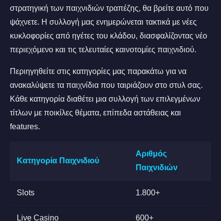
στρατηγική των παιχνιδιών τραπέζης, θα βρείτε αυτό που
ψάχνετε. Η συλλογή μας ενημερώνεται τακτικά με νέες
κυκλοφορίες από ηγέτες του κλάδου, διασφαλίζοντας νέο
περιεχόμενο και τις τελευταίες καινοτομίες παιχνιδιού.
Περιηγηθείτε στις κατηγορίες μας παρακάτω για να
ανακαλύψετε τα παιχνίδια που ταιριάζουν στο στυλ σας.
Κάθε κατηγορία διαθέτει μια συλλογή των επιλεγμένων
τίτλων με ποικίλες θέματα, επίπεδα αστάθειας και
features.
Αριθμός
Κατηγορία Παιχνιδιού
Παιχνιδιών
Slots
1.800+
Live Casino
600+