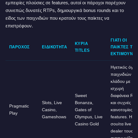
εμπειρίες πλούσιες σε features, αυτοί οι πάροχοι παρέχουν
συνεπώς δυνατές RTPs, δημιουργικά bonus rounds και το
είδος των παιχνιδιών που κρατούν τους παίκτες να
επιστρέφουν.
ΓΙΑΤΊ ΟΙ
ΚΎΡΙΑ
ΠΆΡΟΧΟΣ
ΕΙΔΙΚΌΤΗΤΑ
ΠΑΊΚΤΕΣ ΤΑ
TITLES
ΕΚΤΙΜΟΎΝ
Ηγετικός όγκο
παιχνιδιών το
κλάδου με
ισχυρή
Sweet
διαφάνεια RT
Slots, Live
Bonanza,
και συχνές
Pragmatic
Casino,
Gates of
καινοτομίες
Play
Gameshows
Olympus, Live
features. Η
Casino Gold
σουίτα live
dealer τους