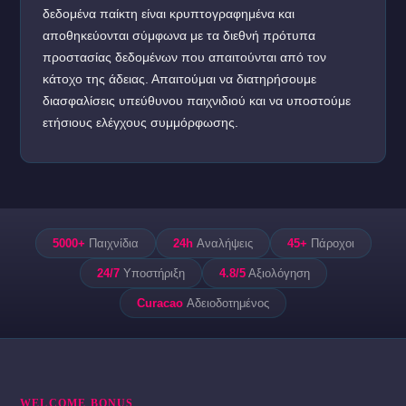
δεδομένα παίκτη είναι κρυπτογραφημένα και
αποθηκεύονται σύμφωνα με τα διεθνή πρότυπα
προστασίας δεδομένων που απαιτούνται από τον
κάτοχο της άδειας. Απαιτούμαι να διατηρήσουμε
διασφαλίσεις υπεύθυνου παιχνιδιού και να υποστούμε
ετήσιους ελέγχους συμμόρφωσης.
5000+
Παιχνίδια
24h
Αναλήψεις
45+
Πάροχοι
24/7
Υποστήριξη
4.8/5
Αξιολόγηση
Curacao
Αδειοδοτημένος
WELCOME BONUS