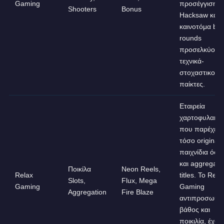
Gaming
προσέγγιση τ
Shooters
Bonus
Hacksaw και 
καινοτόμα bo
rounds
προσελκύουν
τεχνικά-
στοχαστικούς
παίκτες.
Εταιρεία
χαρτοφυλακίο
που παρέχει
τόσο original
παιχνίδια όσο
και aggregate
Ποικίλα
Neon Reels,
Relax
titles. Το Rela
Slots,
Flux, Mega
Gaming
Gaming
Aggregation
Fire Blaze
αντιπροσωπεύ
βάθος και
ποικιλία, έχον