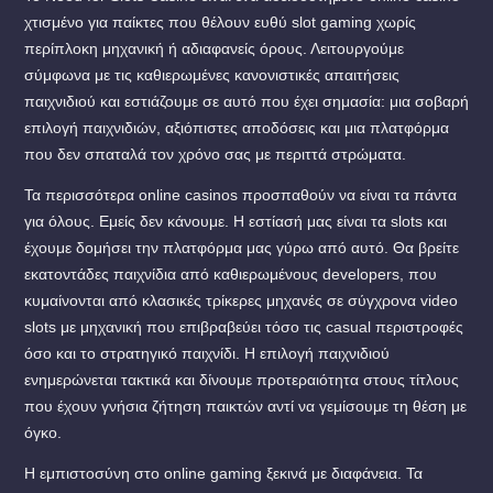
χτισμένο για παίκτες που θέλουν ευθύ slot gaming χωρίς
περίπλοκη μηχανική ή αδιαφανείς όρους. Λειτουργούμε
σύμφωνα με τις καθιερωμένες κανονιστικές απαιτήσεις
παιχνιδιού και εστιάζουμε σε αυτό που έχει σημασία: μια σοβαρή
επιλογή παιχνιδιών, αξιόπιστες αποδόσεις και μια πλατφόρμα
που δεν σπαταλά τον χρόνο σας με περιττά στρώματα.
Τα περισσότερα online casinos προσπαθούν να είναι τα πάντα
για όλους. Εμείς δεν κάνουμε. Η εστίασή μας είναι τα slots και
έχουμε δομήσει την πλατφόρμα μας γύρω από αυτό. Θα βρείτε
εκατοντάδες παιχνίδια από καθιερωμένους developers, που
κυμαίνονται από κλασικές τρίκερες μηχανές σε σύγχρονα video
slots με μηχανική που επιβραβεύει τόσο τις casual περιστροφές
όσο και το στρατηγικό παιχνίδι. Η επιλογή παιχνιδιού
ενημερώνεται τακτικά και δίνουμε προτεραιότητα στους τίτλους
που έχουν γνήσια ζήτηση παικτών αντί να γεμίσουμε τη θέση με
όγκο.
Η εμπιστοσύνη στο online gaming ξεκινά με διαφάνεια. Τα