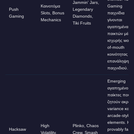
Jammin' Jars,
Καινοτόμα
Gaming
Push
Legendary
Slots, Bonus
παιχνίδια
Gaming
Diamonds,
Mechanics
γίνονται
Tiki Fruits
αγαπημένα
παικτών μέσ
ισχυρής word
of-mouth
κοινότητας κα
επανάληψης
παιχνιδιού.
Emerging
αγαπημένο γι
παίκτες που
ζητούν ακραία
variance και
arcade-style
elements. Η
High
Plinko, Chaos
Hacksaw
provably fair
Volatility,
Crew, Smash