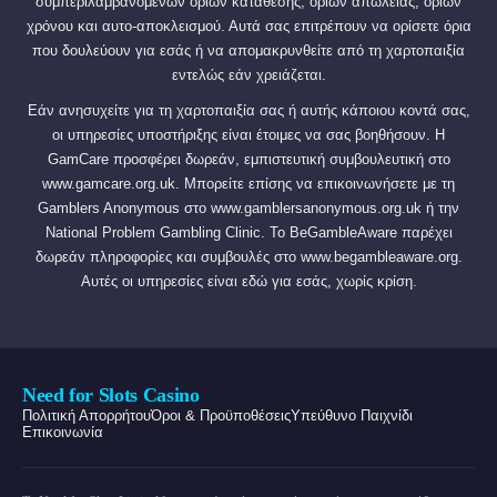
συμπεριλαμβανομένων ορίων κατάθεσης, ορίων απώλειας, ορίων
χρόνου και αυτο-αποκλεισμού. Αυτά σας επιτρέπουν να ορίσετε όρια
που δουλεύουν για εσάς ή να απομακρυνθείτε από τη χαρτοπαιξία
εντελώς εάν χρειάζεται.
Εάν ανησυχείτε για τη χαρτοπαιξία σας ή αυτής κάποιου κοντά σας,
οι υπηρεσίες υποστήριξης είναι έτοιμες να σας βοηθήσουν. Η
GamCare προσφέρει δωρεάν, εμπιστευτική συμβουλευτική στο
www.gamcare.org.uk. Μπορείτε επίσης να επικοινωνήσετε με τη
Gamblers Anonymous στο www.gamblersanonymous.org.uk ή την
National Problem Gambling Clinic. Το BeGambleAware παρέχει
δωρεάν πληροφορίες και συμβουλές στο www.begambleaware.org.
Αυτές οι υπηρεσίες είναι εδώ για εσάς, χωρίς κρίση.
Need for Slots Casino
Πολιτική Απορρήτου
Όροι & Προϋποθέσεις
Υπεύθυνο Παιχνίδι
Επικοινωνία