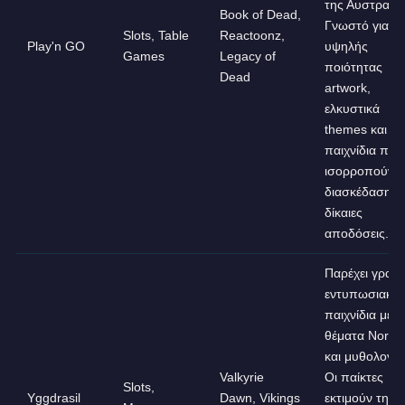
της Αυστραλία
Book of Dead,
Γνωστό για
Slots, Table
Reactoonz,
Play'n GO
υψηλής
Games
Legacy of
ποιότητας
Dead
artwork,
ελκυστικά
themes και
παιχνίδια που
ισορροπούν τ
διασκέδαση μ
δίκαιες
αποδόσεις.
Παρέχει γραφι
εντυπωσιακά
παιχνίδια με
θέματα Norse
και μυθολογία
Valkyrie
Οι παίκτες
Slots,
Yggdrasil
Dawn, Vikings
εκτιμούν τη