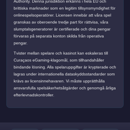
Authority. Denna jurisdiktion erkänns i hela EU och
brittiska marknader som en legitim tillsynsmyndighet för
onlinespelsoperatörer. Licensen innebär att våra spel
granskas av oberoende tredje part för rättvisa, våra
slumptalsgeneratorer är certifierade och dina pengar
förvaras på separata konton skilda från operativa
pengar.
Tvister mellan spelare och kasinot kan eskaleras till
Curaçaos eGaming-klagomål, som tillhandahåller
bindande lösning. Alla spelaruppgifter är krypterade och
lagras under internationella dataskyddsstandarder som
krävs av licensinnehavaren. Vi måste upprätthålla
ansvarsfulla spelsäkerhetsåtgärder och genomgå årliga
efterlevnadskontroller.