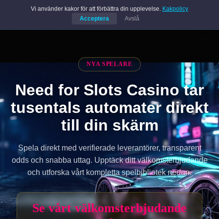
Vi använder kakor för att förbättra din upplevelse.
Kakpolicy
Need for Slots Casino
SV
Spela
▾
Acceptera
Avslå
Spelautomater
Erbjudanden
NYA SPELARE
Support
Need for Slots Casino tar
tusentals automater direkt
Om Oss
till din skärm
Spela direkt med verifierade leverantörer, transparent
odds och snabba uttag. Upptäck ditt välkomsterbjudande
och utforska vårt kompletta spelbibliotek nedan.
Se vårt välkomsterbjudande