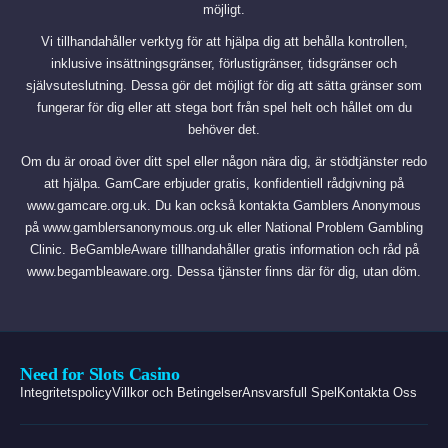
möjligt.
Vi tillhandahåller verktyg för att hjälpa dig att behålla kontrollen,
inklusive insättningsgränser, förlustigränser, tidsgränser och
självsuteslutning. Dessa gör det möjligt för dig att sätta gränser som
fungerar för dig eller att stega bort från spel helt och hållet om du
behöver det.
Om du är oroad över ditt spel eller någon nära dig, är stödtjänster redo
att hjälpa. GamCare erbjuder gratis, konfidentiell rådgivning på
www.gamcare.org.uk. Du kan också kontakta Gamblers Anonymous
på www.gamblersanonymous.org.uk eller National Problem Gambling
Clinic. BeGambleAware tillhandahåller gratis information och råd på
www.begambleaware.org. Dessa tjänster finns där för dig, utan döm.
Need for Slots Casino
Integritetspolicy
Villkor och Betingelser
Ansvarsfull Spel
Kontakta Oss