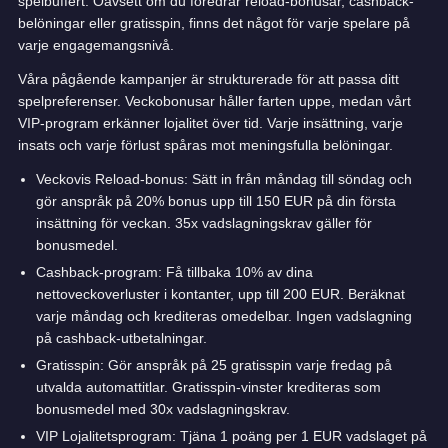
spelbuffert. Oavsett om du föredrar reload-bonusar, cashback-
belöningar eller gratisspin, finns det något för varje spelare på
varje engagemangsnivå.
Våra pågående kampanjer är strukturerade för att passa ditt
spelpreferenser. Veckobonusar håller farten uppe, medan vårt
VIP-program erkänner lojalitet över tid. Varje insättning, varje
insats och varje förlust spåras mot meningsfulla belöningar.
Veckovis Reload-bonus: Sätt in från måndag till söndag och
gör anspråk på 20% bonus upp till 150 EUR på din första
insättning för veckan. 35x vadslagningskrav gäller för
bonusmedel.
Cashback-program: Få tillbaka 10% av dina
nettoveckoverluster i kontanter, upp till 200 EUR. Beräknat
varje måndag och krediteras omedelbar. Ingen vadslagning
på cashback-utbetalningar.
Gratisspin: Gör anspråk på 25 gratisspin varje fredag på
utvalda automattitlar. Gratisspin-vinster krediteras som
bonusmedel med 30x vadslagningskrav.
VIP Lojalitetsprogram: Tjäna 1 poäng per 1 EUR vadslaget på