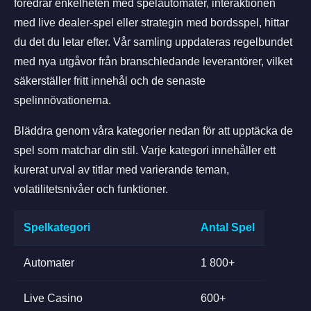
föredrar enkelheten med spelautomater, interaktionen
med live dealer-spel eller strategin med bordsspel, hittar
du det du letar efter. Vår samling uppdateras regelbundet
med nya utgåvor från branschledande leverantörer, vilket
säkerställer fritt innehål och de senaste
spelinnövationerna.
Bläddra genom våra kategorier nedan för att upptäcka de
spel som matchar din stil. Varje kategori innehåller ett
kurerat urval av titlar med varierande teman,
volatilitetsnivåer och funktioner.
Spelkategori
Antal Spel
Automater
1 800+
Live Casino
600+