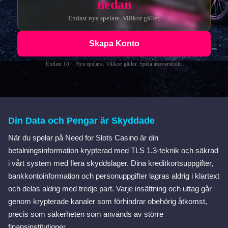
nedan
Endast nya spelare. Villkor gäller.
Skapa Konto
Endast 18+. Nya spelare. Villkor gäller. Spela ansvarsfullt.
Din Data och Pengar är Skyddade
När du spelar på Need for Slots Casino är din
betalningsinformation krypterad med TLS 1.3-teknik och säkrad
i vårt system med flera skyddslager. Dina kreditkortsuppgifter,
bankkontoinformation och personuppgifter lagras aldrig i klartext
och delas aldrig med tredje part. Varje insättning och uttag går
genom krypterade kanaler som förhindrar obehörig åtkomst,
precis som säkerheten som används av större
finansinstitutioner.