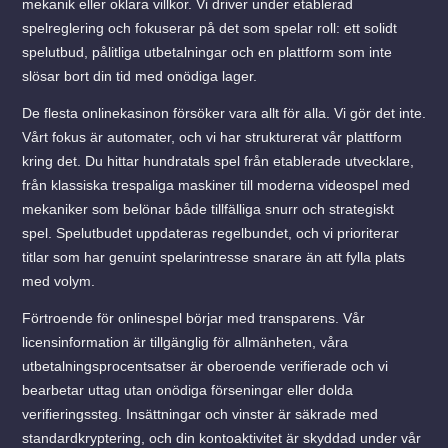
mekanik eller oklara villkor. Vi driver under etablerad
spelreglering och fokuserar på det som spelar roll: ett solidt
spelutbud, pålitliga utbetalningar och en plattform som inte
slösar bort din tid med onödiga lager.
De flesta onlinekasinon försöker vara allt för alla. Vi gör det inte.
Vårt fokus är automater, och vi har strukturerat vår plattform
kring det. Du hittar hundratals spel från etablerade utvecklare,
från klassiska trespaliga maskiner till moderna videospel med
mekaniker som belönar både tillfälliga snurr och strategiskt
spel. Spelutbudet uppdateras regelbundet, och vi prioriterar
titlar som har genuint spelarintresse snarare än att fylla plats
med volym.
Förtroende för onlinespel börjar med transparens. Vår
licensinformation är tillgänglig för allmänheten, våra
utbetalningsprocentsatser är oberoende verifierade och vi
bearbetar uttag utan onödiga förseningar eller dolda
verifieringssteg. Insättningar och vinster är säkrade med
standardkryptering, och din kontoaktivitet är skyddad under vår